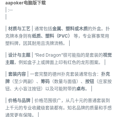
aapoker电脑版下载
| :--
|
|
材质与工艺
| 通常包括
金属、塑料或木质
的外盒。扑
克牌本身则有
纸质、塑料（PVC）
等，专业赛事常用
塑料牌，因其耐用且洗牌流畅。 |
|
设计与主题
| “Red Dragon”很可能指的是套装的
视觉
主题
，例如盒子上或牌面上印有红色的龙形图案。 |
|
套装内容
| 一套完整的德州扑克套装通常包含：
扑克
牌
（至少两副）、
筹码
（数量与面值）、
按钮
（庄家按
钮、大小盲注按钮）以及可能附带的
桌布
。 |
|
价格与品牌
| 价格范围很广，从几十元的普通套装到
上千元的专业收藏级套装都有。知名品牌的质量和手感
通常更有保障。 |