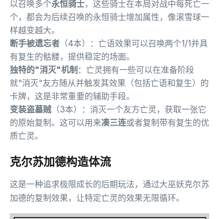
以召唤多个
永恒骑士
，这些骑士在本局对战中每死亡一
个，都会为后续召唤的永恒骑士增加属性，像滚雪球一
样越变越大。
断手被遗忘者
（4本）：亡语效果可以召唤两个1/1并具
有复生的骷髅，提供稳定的场面。
独特的"消灭"机制
：亡灵拥有一些可以在准备阶段
就"消灭"友方随从并触发其效果（包括亡语和复生）的
卡牌，这是非常重要的辅助手段。
变装盗墓贼
（3本）：消灭一个友方亡灵，获取一张它
的原始复制。这可以用来
凑三连
或者复制带有复生的优
质亡灵。
克尔苏加德构造体流
这是一种追求极限成长的后期玩法，通过大巫妖克尔苏
加德的复制效果，让特定亡灵的效果无限循环。