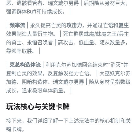
恶、遗骸看管者、瑞文戴尔男爵 | 后期随从身材巨大，
强调群体Buff和持续成长。 |
|
频率流
| 永久提高亡灵的
攻击力
，并通过
亡语
和
复生
效果制造大量衍生物。 | 死亡群居蛛魔/蛛魔之王/兵主
的勇士、永恒召唤者 | 高攻击、低血量、随从数量多，
靠频率取胜。 |
|
克总构造体流
| 利用克尔苏加德回合结束时"消灭"并
复制亡灵的效果，反复触发强力亡语。 | 大巫妖克尔苏
加德、阴暗构造体、瑞文戴尔男爵 | 随从身材呈指数级
成长，追求极限单体质量。 |
玩法核心与关键卡牌
接下来，我们详细了解一下上述玩法中的核心机制和关
键卡牌。