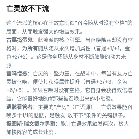
亡灵放不下流
这个流派的核心在于故意制造"召唤随从时没有空格"的
局面，从而触发强大的增益效果。
古墓捣蛋鬼
：此流派的核心引擎。当召唤随从却没有空
格时，为
所有
随从随从永久增加属性（普通+1/+1，金
色+2/+2）。这是你全场随从身材不断膨胀的动力来
源。
雷鸣憎恶
：亡灵的中坚力量。在战斗中，每当有友方亡
灵被召唤，便使其获得属性提升（普通+3/+3，金色
+6/+6）。如果召唤时没有空格，它自身会获得双倍增
益。它能很好地Buff那些被召唤出来的小骷髅。
遗骸看管者
：主要的"产房"（亡语源）。亡语效果能召
唤多个1/1的骷髅，是触发"放不下"条件的关键棋子。
提图斯·瑞文戴尔男爵
：能让亡语效果触发两次，极大
加快阵容的成长速度。