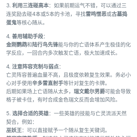
3.
利用三连碰高本
：如果前期运气不错，可以通过三
连奖励去碰4本或5本的卡池，寻找
雷鸣憎恶
或
古墓捣
蛋鬼
等核心随从。
4.
善用辅助手段
：
金刚鹦鹉
和
陆行鸟先锋
能与你的亡语体系产生极佳的化
学反应，一回合内多次触发亡语，极大加速成长。
4.
注意阵容克制与弱点
：
亡灵阵容普遍血量不高，且极度依赖复生效果。务必小
心对手使用
辛多雷直射手
等针对复生的卡牌。
后期如果场上亡语随从太多，
瑞文戴尔男爵
可能会导致
格子被卡住，有时合成金色瑞文反而会增加风险。
5.
选择合适的英雄
：一些英雄的技能与亡灵流派天然
契合，例如：
巫妖王
：可以直接赋予一个随从复生关键词。