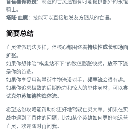
普崔塞德教授
：制造的亡灵造物有时能提供额外的永恒
骑士。
塔隆·血魔
：技能可以直接触发友方随从的亡语。
简要总结
亡灵流派玩法多样，但核心都围绕着
持续性成长
和
场面
扩张
。
如果你想体验"棋盘站不下"的数值膨胀快感，
放不下流
是你的首选。
如果你享受用海量衍生物淹没对手，
频率流
会很有趣。
如果你追求极致的后期能力和惊人的单体身材，可以尝
试
克尔苏加德构造体流
。
希望这份攻略能帮助你更好地驾驭亡灵大军。如果在实
战中遇到了具体的问题，比如某个英雄如何更好地运营
亡灵，欢迎随时再问我。