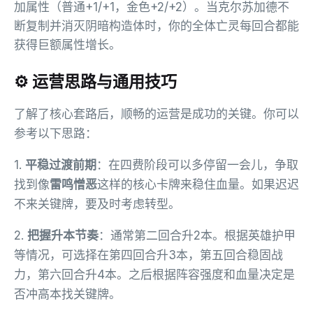
加属性（普通+1/+1，金色+2/+2）。当克尔苏加德不
断复制并消灭阴暗构造体时，你的全体亡灵每回合都能
获得巨额属性增长。
⚙️ 运营思路与通用技巧
了解了核心套路后，顺畅的运营是成功的关键。你可以
参考以下思路：
1.
平稳过渡前期
：在四费阶段可以多停留一会儿，争取
找到像
雷鸣憎恶
这样的核心卡牌来稳住血量。如果迟迟
不来关键牌，要及时考虑转型。
2.
把握升本节奏
：通常第二回合升2本。根据英雄护甲
等情况，可选择在第四回合升3本，第五回合稳固战
力，第六回合升4本。之后根据阵容强度和血量决定是
否冲高本找关键牌。