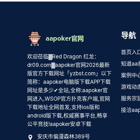
导航
首页入
欢迎莅临▓Red Dragon 红龙：
知道aa
dr09.com▓aapoker官网2026最新
版官方下载网址「yzbst.com」以下
案例中
简称：aapoker电脑版下载APP下载
游戏动
网址是多少✔全站,全称:aapoker官
服务宗
网进入,WSOP官方扑克客户端,官网
下载地址全网首发,支持ios版和
接洽aa
android版下载,权威赛事平台,畅享
公平竞技!aapoker安卓下载
安庆市偏漫森林389号