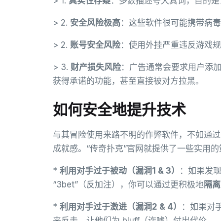
> 1.
真实性存疑
：多数描述夸大其词，目的是
> 2.
安全风险极高
：这些软件很可能携带病毒
> 2.
账号安全风险
：使用外挂严重违反游戏规
> 3.
财产损失风险
：广告通常会要求用户添
获得承诺的功能，甚至直接被对方拉黑。
如何安全地提升技术
与其冒险使用来路不明的作弊软件，不如通过
成就感。“传奇扑克”官网就提供了一些实用
*
利用对手过于被动（漏洞1 & 3）
：如果发现
“3bet”（反加注），你可以通过更积极地
隔离
*
利用对手过于激进（漏洞2 & 4）
：如果对
来反击，让他们为 bluff（诈唬）付出代价。