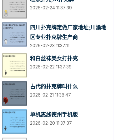
2026-02-24 11:37:39
四川扑克牌定做厂家地址;川渝地
区专业扑克牌生产商
2026-02-23 11:37:11
和白丝袜美女打扑克
2026-02-22 11:37:39
古代的扑克牌叫什么
2026-02-21 11:38:47
单机离线德州手机版
2026-02-20 11:37:37