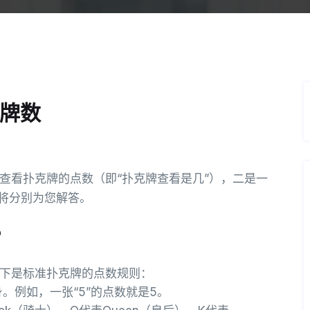
的牌数
查看扑克牌的点数（即“扑克牌查看是几”），二是一
我将分别为您解答。
？
下是标准扑克牌的点数规则：
。例如，一张“5”的点数就是5。