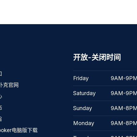
开放-关闭时间
口
Friday
9AM-9P
扑克官网
Saturday
9AM-9P
心
态
Sunday
9AM-8P
旨
Monday
9AM-8P
poker电脑版下载