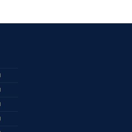
M
M
M
M