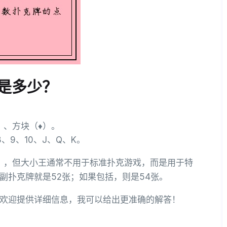
数是多少？
）、方块（♦）。
8、9、10、J、Q、K。
er），但大小王通常不用于标准扑克游戏，而是用于特
副扑克牌就是52张；如果包括，则是54张。
欢迎提供详细信息，我可以给出更准确的解答！