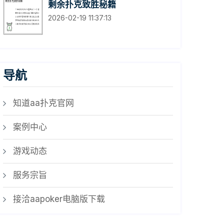
剩余扑克致胜秘籍
2026-02-19 11:37:13
导航
知道aa扑克官网
案例中心
游戏动态
服务宗旨
接洽aapoker电脑版下载