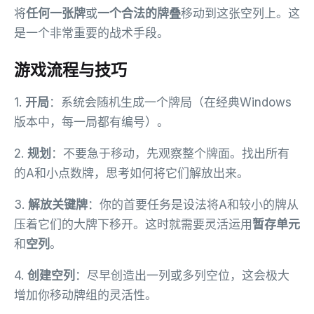
将
任何一张牌
或
一个合法的牌叠
移动到这张空列上。这
是一个非常重要的战术手段。
游戏流程与技巧
1.
开局
：系统会随机生成一个牌局（在经典Windows
版本中，每一局都有编号）。
2.
规划
：不要急于移动，先观察整个牌面。找出所有
的A和小点数牌，思考如何将它们解放出来。
3.
解放关键牌
：你的首要任务是设法将A和较小的牌从
压着它们的大牌下移开。这时就需要灵活运用
暂存单元
和
空列
。
4.
创建空列
：尽早创造出一列或多列空位，这会极大
增加你移动牌组的灵活性。