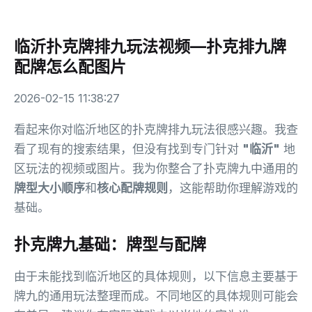
临沂扑克牌排九玩法视频—扑克排九牌
配牌怎么配图片
2026-02-15 11:38:27
看起来你对临沂地区的扑克牌排九玩法很感兴趣。我查
看了现有的搜索结果，但没有找到专门针对
"临沂"
地
区玩法的视频或图片。我为你整合了扑克牌九中通用的
牌型大小顺序
和
核心配牌规则
，这能帮助你理解游戏的
基础。
扑克牌九基础：牌型与配牌
由于未能找到临沂地区的具体规则，以下信息主要基于
牌九的通用玩法整理而成。不同地区的具体规则可能会