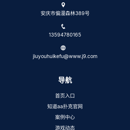
安庆市偏漫森林389号
13594780165
jiuyouhuikefu@www.j9.com
导航
首页入口
知道aa扑克官网
案例中心
游戏动态