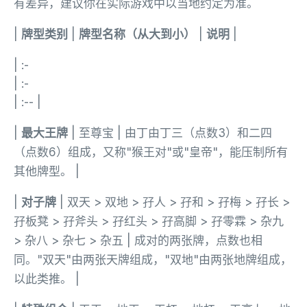
有差异，建议你在实际游戏中以当地约定为准。
|
牌型类别
|
牌型名称（从大到小）
|
说明
|
| :-
| :-
| :-- |
|
最大王牌
| 至尊宝 | 由丁由丁三（点数3）和二四
（点数6）组成，又称"猴王对"或"皇帝"，能压制所有
其他牌型。 |
|
对子牌
| 双天 > 双地 > 孖人 > 孖和 > 孖梅 > 孖长 >
孖板凳 > 孖斧头 > 孖红头 > 孖高脚 > 孖零霖 > 杂九
> 杂八 > 杂七 > 杂五 | 成对的两张牌，点数也相
同。"双天"由两张天牌组成，"双地"由两张地牌组成，
以此类推。 |