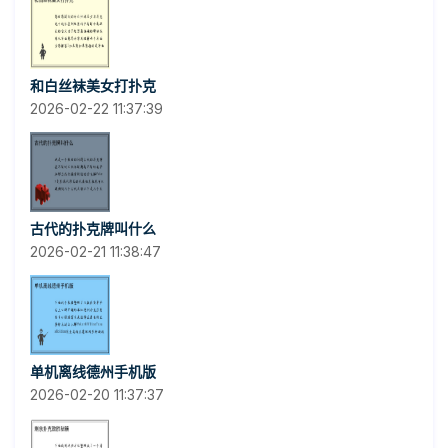
和白丝袜美女打扑克
2026-02-22 11:37:39
古代的扑克牌叫什么
2026-02-21 11:38:47
单机离线德州手机版
2026-02-20 11:37:37