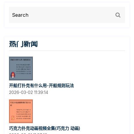
热门新闻
开船打扑克有什么用-开船规则玩法
2026-03-02 11:39:14
巧克力扑克动画视频全集(巧克力 动画)