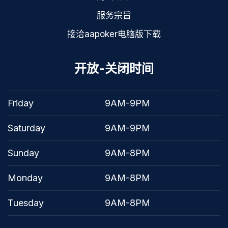
服务宗旨
接洽aapoker电脑版下载
开放-关闭时间
Friday
9AM-9PM
Saturday
9AM-9PM
Sunday
9AM-8PM
Monday
9AM-8PM
Tuesday
9AM-8PM