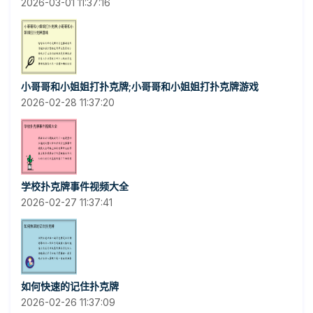
2026-03-01 11:37:16
小哥哥和小姐姐打扑克牌;小哥哥和小姐姐打扑克牌游戏
2026-02-28 11:37:20
学校扑克牌事件视频大全
2026-02-27 11:37:41
如何快速的记住扑克牌
2026-02-26 11:37:09