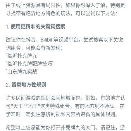
由于线上资源具有局限性，如果你想深入了解，特别是
寻找带有临沂地方特色的玩法，可以尝试以下方法：
1.
使用更精准的关键词搜索
建议你在抖音、Bilibili等视频平台，尝试搜索以下关键
词组合，可能会有新发现：
`临沂扑克牌九`
`临沂扑克牌配牌技巧`
`山东牌九实战`
2.
留意地方性规则
许多民间游戏的规则会因地域而异。例如，有的地方认
可"天王""地王"这类特殊组合，有的地方则不承认。在
学习时一定要注意辨别视频内容所遵循的具体规则。
希望以上信息能为你打开扑克牌九的大门。请记住，游