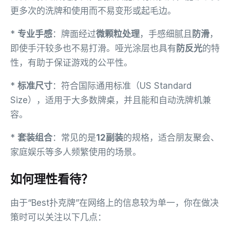
更多次的洗牌和使用而不易变形或起毛边。
*
专业手感
：牌面经过
微颗粒处理
，手感细腻且
防滑
，
即使手汗较多也不易打滑。哑光涂层也具有
防反光
的特
性，有助于保证游戏的公平性。
*
标准尺寸
：符合国际通用标准（US Standard
Size），适用于大多数牌桌，并且能和自动洗牌机兼
容。
*
套装组合
：常见的是
12副装
的规格，适合朋友聚会、
家庭娱乐等多人频繁使用的场景。
如何理性看待？
由于“Best扑克牌”在网络上的信息较为单一，你在做决
策时可以关注以下几点：